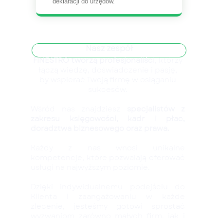
deklaracji do urzędów.
Nasz zespół
FINESTRO tworzą profesjonaliści
, którzy
łączą wiedzę, doświadczenie i pasję,
by wspierać Twoją firmę w osiąganiu
sukcesów.
Wśród nas znajdziesz
specjalistów z
zakresu księgowości, kadr i płac,
doradztwa biznesowego oraz prawa.
Każdy z nas wnosi unikalne
kompetencje, które pozwalają oferować
usługi na najwyższym poziomie.
Dzięki indywidualnemu podejściu do
Klienta i zaangażowaniu w każde
zlecenie, jesteśmy gotowi sprostać
wyzwaniom zarówno małych firm, jak i