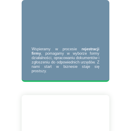
Wspieramy w procesie
rejestracji
firmy
, pomagamy w wyborze formy
działalności, opracowaniu dokumentów i
zgłoszeniu do odpowiednich urzędów. Z
nami start w biznesie staje się
prostszy.