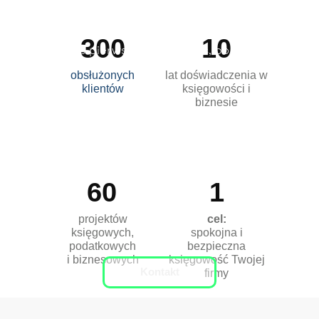
sytuację i znajdziemy najlepsze
sposoby na rozwój Twojego biznesu.
300
10
Zrób pierwszy krok już dziś, bo
Twój
sukces zaczyna się od rozmowy!
obsłużonych
lat doświadczenia w
klientów
księgowości i
biznesie
60
1
projektów
cel:
księgowych,
spokojna i
podatkowych
bezpieczna
i biznesowych
księgowość Twojej
Kontakt
firmy