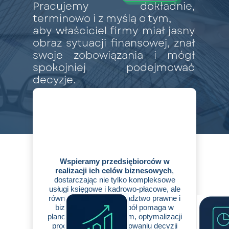
Pracujemy dokładnie,
terminowo i z myślą o tym,
aby właściciel firmy miał jasny
obraz sytuacji finansowej,
znał
swoje zobowiązania i mógł
spokojniej podejmować
decyzje.
Wspieramy przedsiębiorców w
realizacji ich celów biznesowych
,
dostarczając nie tylko kompleksowe
usługi księgowe i kadrowo-płacowe, ale
również eksperckie doradztwo prawne i
biznesowe. Nasz zespół pomaga w
planowaniu strategicznym, optymalizacji
procesów oraz podejmowaniu decyzji