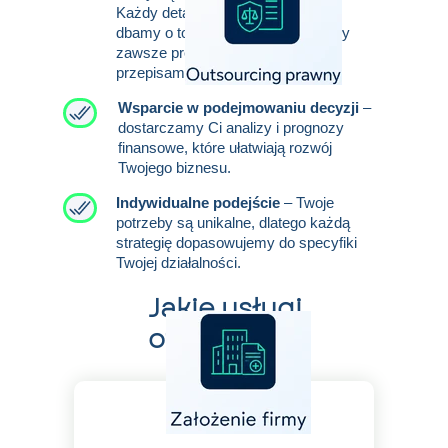
Każdy detal ma znaczenie, a my
dbamy o to, by wszystkie dane były
zawsze precyzyjne i zgodne z
przepisami.
Wsparcie w podejmowaniu decyzji
–
dostarczamy Ci analizy i prognozy
finansowe, które ułatwiają rozwój
Twojego biznesu.
Indywidualne podejście
– Twoje
potrzeby są unikalne, dlatego każdą
strategię dopasowujemy do specyfiki
Twojej działalności.
Jakie usługi
oferujemy?