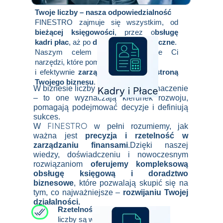
Twoje liczby – nasza odpowiedzialność
FINESTRO zajmuje się wszystkim, od
bieżącej księgowości
, przez o
bsługę
kadri płac
, aż po
doradztwo strategiczne
.
Naszym celem jest dostarczenie Ci
narzędzi, które pomogą zrozumieć
i efektywnie
zarządzać finansową stroną
Twojego biznesu
.
W biznesie liczby mają kluczowe znaczenie
– to one wyznaczają kierunek rozwoju,
pomagają podejmować decyzje i definiują
sukces.
FINESTRO
W
w pełni rozumiemy, jak
ważna jest
precyzja i rzetelność w
zarządzaniu finansami
.Dzięki naszej
wiedzy, doświadczeniu i nowoczesnym
rozwiązaniom
oferujemy kompleksową
obsługę księgową i doradztwo
biznesowe
, które pozwalają skupić się na
tym, co najważniejsze –
rozwijaniu Twojej
działalności.
Rzetelność i dokładność
– Twoje
liczby są w dobrych rękach.