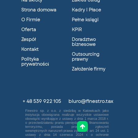
Na skróty
Zakres Usług
Strona domowa
Kadry i Płace
O Firmie
Pełne księgi
Oferta
KPiR
Zespół
Doradztwo
biznesowe
Kontakt
Outsourcing
Polityka
prawny
prywatnośc
i
Założenie firmy
+ 48 539 922 105
biuro@finestro.tax
Finestro sp. z o.o. z siedzibą w Katowicach jako
instytucja obowiązana realizuje wszystkie ustawowe
obowiązki wynikające z ustawy z dnia 1 marca 2018 r.
o przeciwdziałaniu praniu pieniędzy oraz finansowaniu
terroryzmu, posiada procedurę zgłoszeń
wewnętrznych naruszeń prawa zgodnie z art. 24 ust. 1
ustawy z dnia 14 czerwca 2024 r. o ochronie