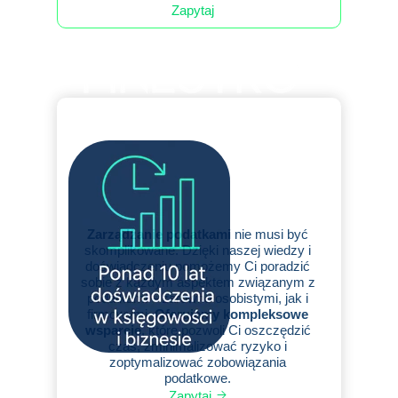
Zapytaj
Zarządzanie podatkami
nie musi być
skomplikowane. Dzięki naszej wiedzy i
doświadczeniu pomożemy Ci poradzić
sobie z każdym aspektem związanym z
podatkami – zarówno osobistymi, jak i
firmowymi.
Oferujemy kompleksowe
wsparcie
, które pozwoli Ci oszczędzić
czas, zminimalizować ryzyko i
zoptymalizować zobowiązania
podatkowe.
Zapytaj