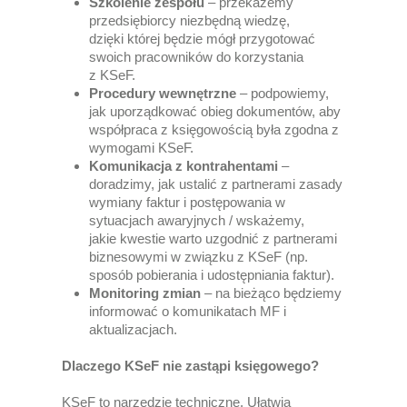
Szkolenie zespołu
– przekażemy
przedsiębiorcy niezbędną wiedzę,
dzięki której będzie mógł przygotować
swoich pracowników do korzystania
z KSeF.
Procedury wewnętrzne
– podpowiemy,
jak uporządkować obieg dokumentów, aby
współpraca z księgowością była zgodna z
wymogami KSeF.
Komunikacja z kontrahentami
–
doradzimy, jak ustalić z partnerami zasady
wymiany faktur i postępowania w
sytuacjach awaryjnych / wskażemy,
jakie kwestie warto uzgodnić z partnerami
biznesowymi w związku z KSeF (np.
sposób pobierania i udostępniania faktur).
Monitoring zmian
– na bieżąco będziemy
informować o komunikatach MF i
aktualizacjach.
Dlaczego KSeF nie zastąpi księgowego?
KSeF to narzędzie techniczne. Ułatwia