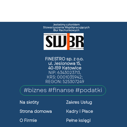
Jesteśmy członkiem
Stowarzyszenia Współpracujących
Biur Rachunkowych
FINESTRO sp. z o.o.
ul. Jesionowa 15,
40-159 Katowice
NIP: 6343023713,
KRS: 0001035942;
REGON: 525307249
#biznes #finanse #podatki
Na skróty
Zakres Usług
Strona domowa
Kadry i Płace
O Firmie
Pełne księgi