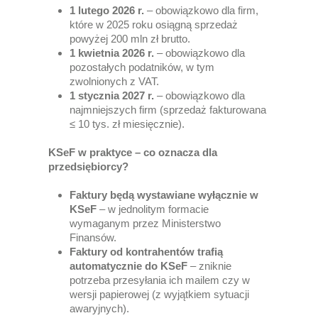
1 lutego 2026 r.
– obowiązkowo dla firm,
które w 2025 roku osiągną sprzedaż
powyżej 200 mln zł brutto.
1 kwietnia 2026 r.
– obowiązkowo dla
pozostałych podatników, w tym
zwolnionych z VAT.
1 stycznia 2027 r.
– obowiązkowo dla
najmniejszych firm (sprzedaż fakturowana
≤ 10 tys. zł miesięcznie).
KSeF w praktyce – co oznacza dla
przedsiębiorcy?
Faktury będą wystawiane wyłącznie w
KSeF
– w jednolitym formacie
wymaganym przez Ministerstwo
Finansów.
Faktury od kontrahentów trafią
automatycznie do KSeF
– zniknie
potrzeba przesyłania ich mailem czy w
wersji papierowej (z wyjątkiem sytuacji
awaryjnych).